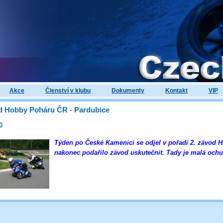
Akce
Členství v klubu
Dokumenty
Kontakt
VIP
od Hobby Poháru ČR - Pardubice
0
Týden po České Kamenici se odjel v pořadí 2. závod 
nakonec podařilo závod uskutečnit. Tady je malá ochu