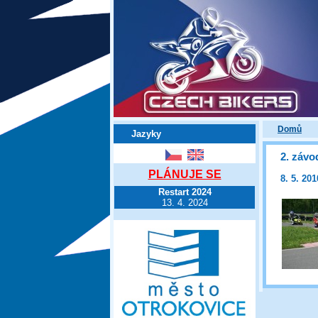
Domů
Jazyky
2. záv
PLÁNUJE SE
8. 5. 201
Restart 2024
13. 4. 2024