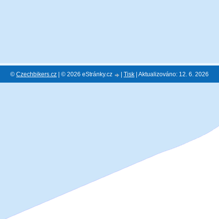
©
Czechbikers.cz
| © 2026 eStránky.cz
|
Tisk
|
Aktualizováno: 12. 6. 2026