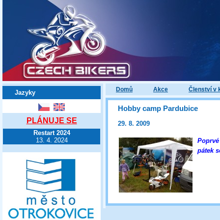
Domů
Akce
Členství v 
Jazyky
Hobby camp Pardubice
PLÁNUJE SE
29. 8. 2009
Restart 2024
13. 4. 2024
Poprvé
pátek s