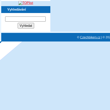
Vyhledávání
©
Czechbikers.cz
| © 20