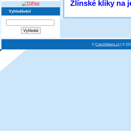
Zlínské kliky na j
Vyhledávání
©
Czechbikers.cz
| © 20