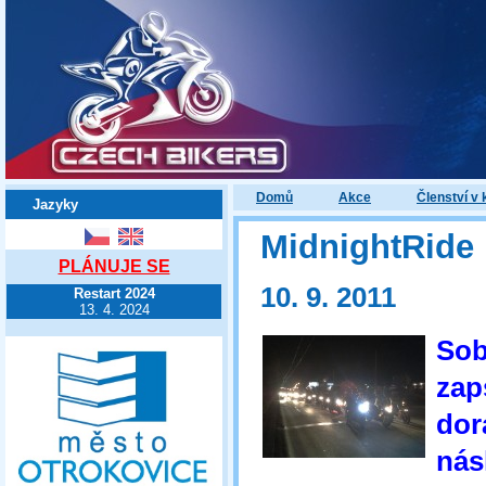
Domů
Akce
Členství v 
Jazyky
MidnightRide I
PLÁNUJE SE
10. 9. 2011
Restart 2024
13. 4. 2024
Sob
zap
dor
nás