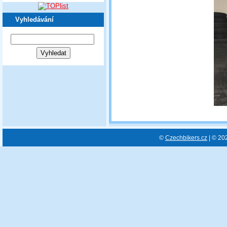
Vyhledávání
©
Czechbikers.cz
| © 20