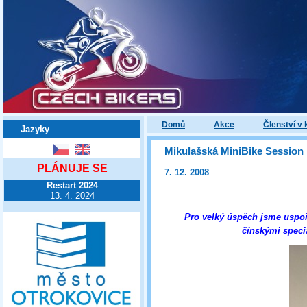
Domů
Akce
Členství v 
Jazyky
Mikulašská MiniBike Session
PLÁNUJE SE
7. 12. 2008
Restart 2024
13. 4. 2024
Pro velký úspěch jsme uspořá
čínskými speciá