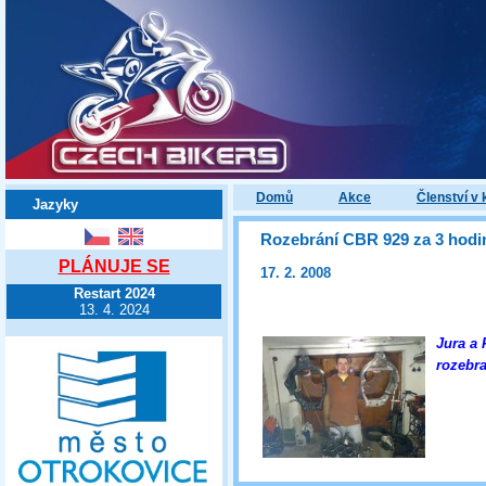
Domů
Akce
Členství v 
Jazyky
Rozebrání CBR 929 za 3 hodi
PLÁNUJE SE
17. 2. 2008
Restart 2024
13. 4. 2024
Jura a 
rozebra