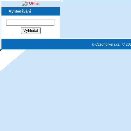
Vyhledávání
©
Czechbikers.cz
| © 20