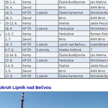
 ok
ruh Lipník nad Bečvou