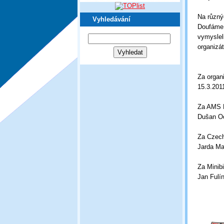
Na různýc
Vyhledávání
Doufáme,
vymyslel
organizát
Za organi
15.3.201
Za AMS 
Dušan Oc
Za Czech
Jarda M
Za Minib
Jan Fulí