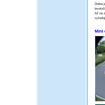
Dráha j
levotoč
Až na z
vyžaduj
Mini