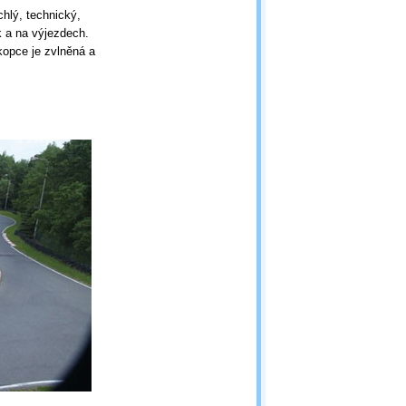
chlý, technický,
k a na výjezdech.
kopce je zvlněná a