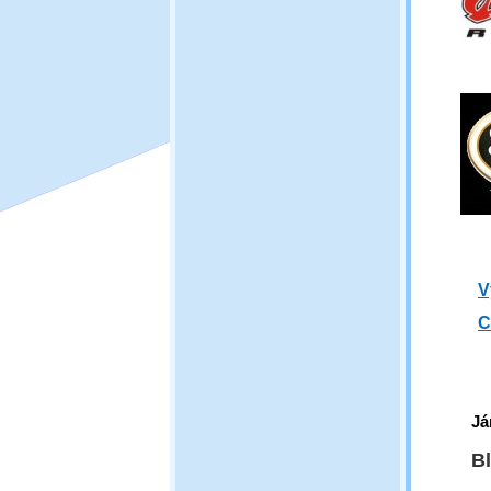
V
C
Já
Bl