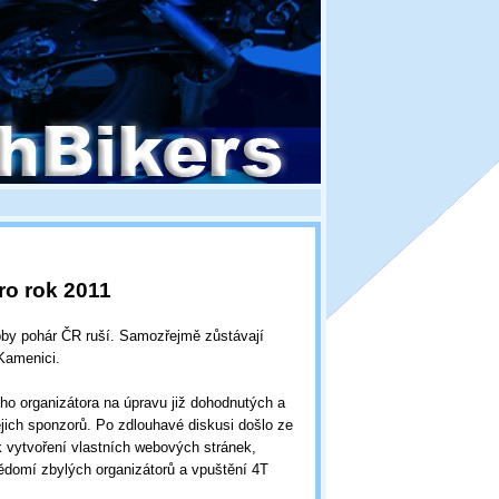
ro rok 2011
bby pohár ČR ruší. Samozřejmě zůstávají
Kamenici.
o organizátora na úpravu již dohodnutých a
ejich sponzorů. Po zdlouhavé diskusi došlo ze
k vytvoření vlastních webových stránek,
ědomí zbylých organizátorů a vpuštění 4T