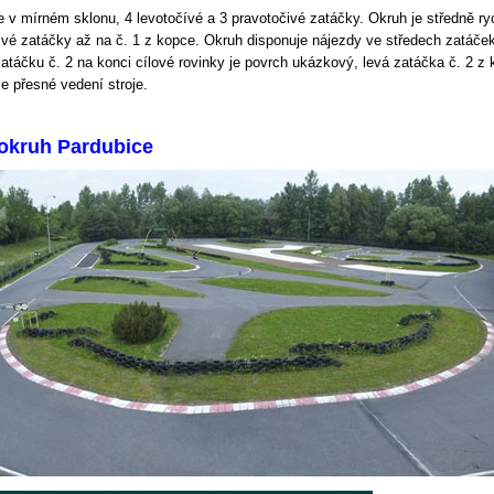
e v mírném sklonu, 4 levotočívé a 3 pravotočivé zatáčky. Okruh je středně ry
ivé zatáčky až na č. 1 z kopce. Okruh disponuje nájezdy ve středech zatáče
atáčku č. 2 na konci cílové rovinky je povrch ukázkový, levá zatáčka č. 2 z 
e přesné vedení stroje.
 ok
ruh Pardubice