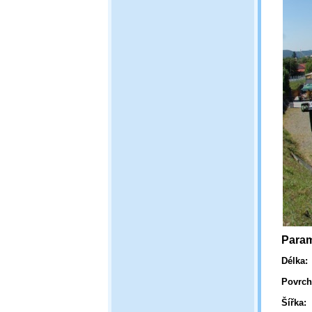
Param
Délka:
Povrch
Šířka: