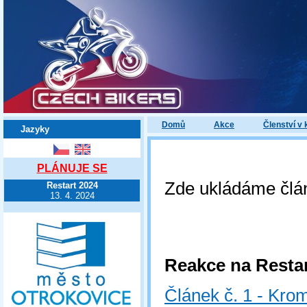
Domů
Akce
Členství v 
Jazyky
PLÁNUJE SE
Zde ukládáme člán
Restart 2024
13. 4. 2024
Reakce na Restart
Článek č. 1 - Kro