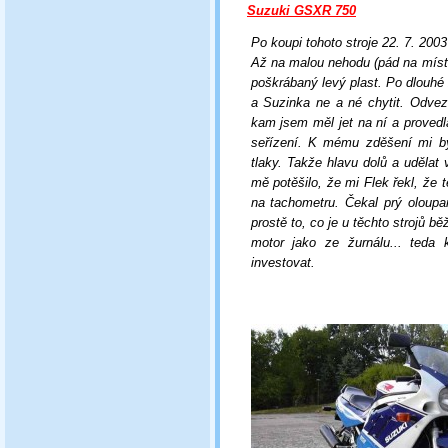
Suzuki GSXR 750
Po koupi tohoto stroje 22. 7. 200
Až na malou nehodu (pád na místě
poškrábaný levý plast. Po dlouhé
a Suzinka ne a né chytit. Odvez
kam jsem měl jet na ní a proved
seřízení. K mému zděšení mi b
tlaky. Takže hlavu dolů a udělat v
mě potěšilo, že mi Flek řekl, že
t
na tachometru. Čekal prý oloupa
prostě to, co je u těchto strojů b
motor jako ze žurnálu... teda 
investovat.