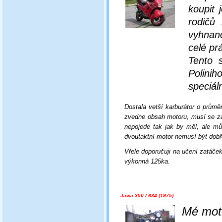
koupi
t 
rodičů
vyhnano
celé pr
Tento 
Polinih
speciál
Dostala vetší karburátor o průmě
zvedne obsah motoru, musí se zár
nepojede tak jak by měl, ale mů
dvoutaktní motor nemusí být dobře
Vřele doporučuji na učení zatáček
výkonná 125ka.
Jawa 350 / 634 (1975)
Mé moto