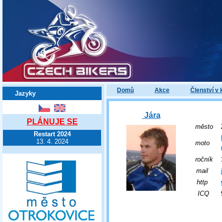
Domů
Akce
Členství v 
Jazyky
Jára
PLÁNUJE SE
město
Restart 2024
13. 4. 2024
moto
ročník
mail
http
ICQ