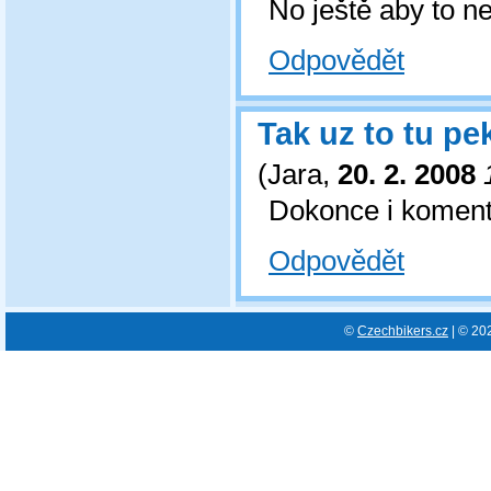
No ještě aby to n
Odpovědět
Tak uz to tu pe
(
Jara
,
20. 2. 2008
Dokonce i komentar
Odpovědět
©
Czechbikers.cz
| © 20