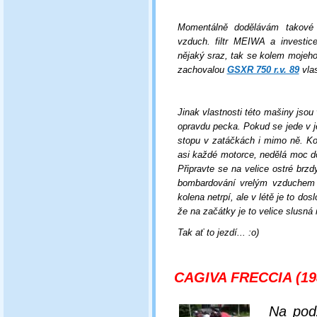
Momentálně dodělávám takové 
vzduch. filtr MEIWA a investic
nějaký sraz, tak se kolem mojeho
zachovalou
GSXR 750 r.v. 89
vlas
Jinak vlastnosti této mašiny jsou
opravdu pecka. Pokud se jede v je
stopu v zatáčkách i mimo ně. Komb
asi každé motorce, nedělá moc d
Připravte se na velice ostré brz
bombardování vrelým vzduchem 
kolena netrpí, ale v létě je to dos
že na začátky je to velice slusná
Tak ať to jezdí... :o)
CAGIVA FRECCIA (19
Na podz