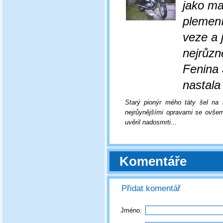
jako ma
plemen
veze a 
nejrůzn
Fenina
nastala
Starý pionýr mého táty šel na 
nejrůynějšími opravami se ovšem
uvěril nadosmrti...
Komentáře
Přidat komentář
Jméno: