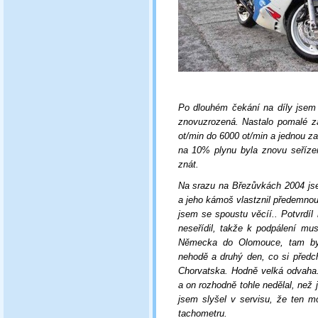
Po dlouhém čekání na díly jsem
znovuzrozená. Nastalo pomalé z
ot/min
do 6000
ot/min
a jednou za
na 10% plynu byla znovu seříze
znát.
Na srazu na Březůvkách 2004 jse
a jeho kámoš vlastznil předemnou
jsem se spoustu věcíí.. Potvrdíl 
neseřídil, takže k podpálení mu
Německa do Olomouce, tam byl
nehodě a druhý den, co si předcho
Chorvatska. Hodně velká odvaha
a on rozhodně tohle nedělal, než j
jsem slyšel v servisu, že ten m
tachometru.