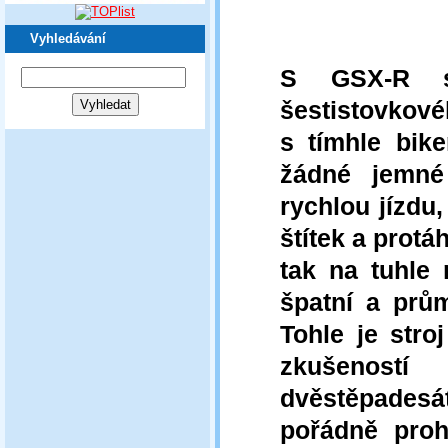
Vyhledávání
S GSX-R sk
šestistovkovéh
s tímhle bike
žádné jemné
rychlou jízdu
štítek a protá
tak na tuhle
špatní a prům
Tohle je stro
zkušeností
dvěstěpadesát
pořádně proh