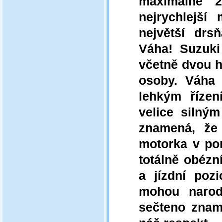
maximálně 2
nejrychlejš
největší drs
Váha! Suzuki
včetně dvou h
osoby. Váha 
lehkým řízen
velice silný
znamená, že 
motorka v por
totálně obézn
a jízdní pozi
mohou narod
sečteno zname