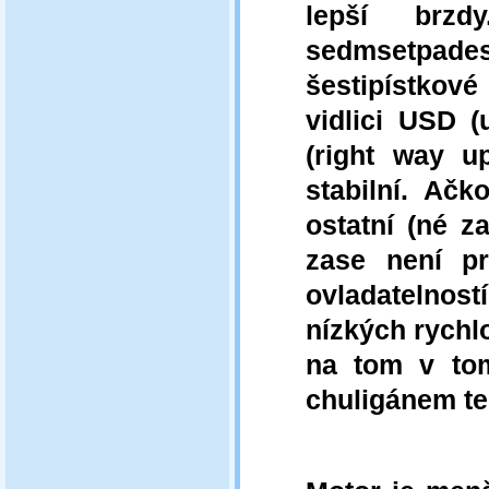
lepší brzd
sedmsetpadesá
šestipístkové 
vidlici USD 
(right way up
stabilní. Ačk
ostatní (né z
zase není pr
ovladatelnos
nízkých rychlo
na tom v tom
chuligánem te