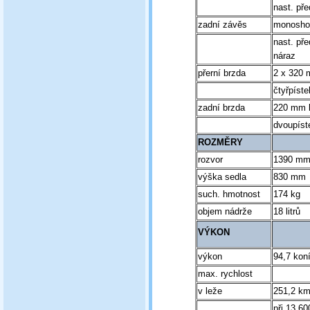
nast. pře
zadní závěs
monosho
nast. pře
náraz
přerní brzda
2 x 320 
čtyřpíste
zadní brzda
220 mm 
dvoupíst
ROZMĚRY
rozvor
1390 m
výška sedla
830 mm
such. hmotnost
174 kg
objem nádrže
18 litrů
VÝKON
výkon
94,7 kon
max. rychlost
v leže
251,2 km
při 13 60