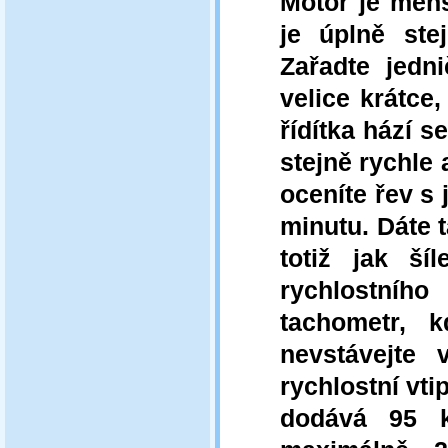
Motor je menš
je úplně ste
Zařadte jedni
velice krátce,
řídítka hází s
stejně rychle 
oceníte řev s
minutu. Dáte t
totiž jak ší
rychlostníh
tachometr, 
nevstávejte 
rychlostní vti
dodává 95 k