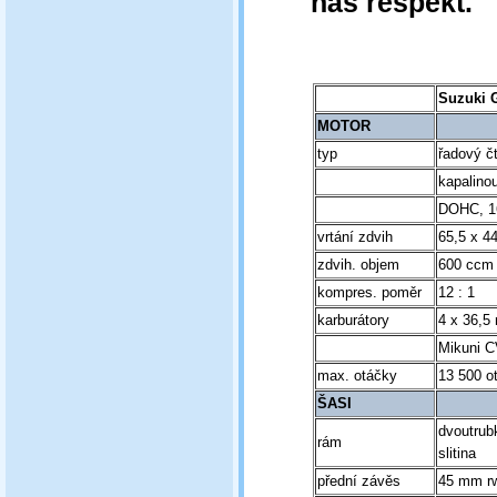
náš respekt.
Suzuki 
MOTOR
typ
řadový č
kapalino
DOHC, 16
vrtání zdvih
65,5 x 4
zdvih. objem
600 ccm
kompres. poměr
12 : 1
karburátory
4 x 36,
Mikuni 
max. otáčky
13 500 ot
ŠASI
dvoutrubk
rám
slitina
přední závěs
45 mm r