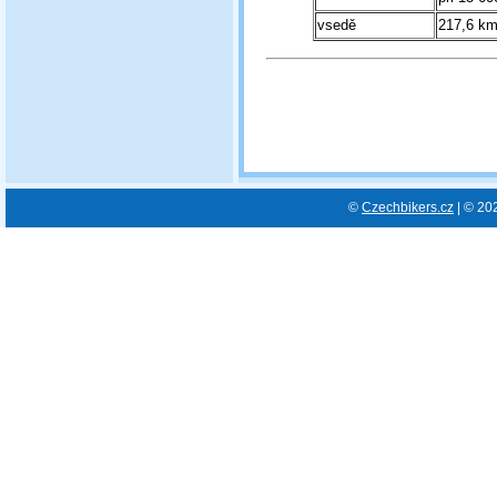
vsedě
217,6 km
©
Czechbikers.cz
| © 20