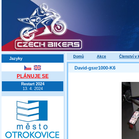
Domů
Akce
Členství v 
Jazyky
David-gsxr1000-K6
PLÁNUJE SE
Restart 2024
13. 4. 2024