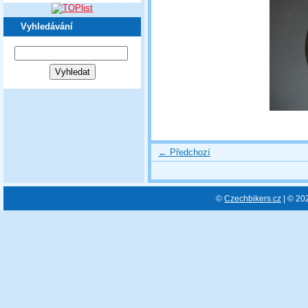
Vyhledávání
← Předchozí
©
Czechbikers.cz
| © 20