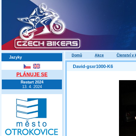
Domů
Akce
Členství v 
Jazyky
David-gsxr1000-K6
PLÁNUJE SE
Restart 2024
13. 4. 2024