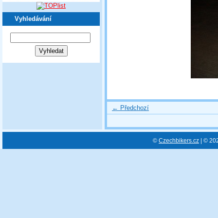
Vyhledávání
← Předchozí
©
Czechbikers.cz
| © 20