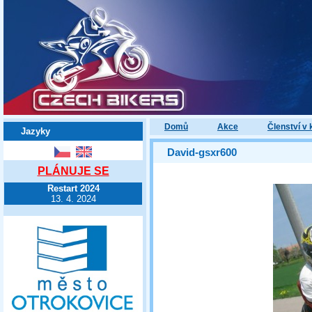
Domů
Akce
Členství v 
Jazyky
David-gsxr600
PLÁNUJE SE
Restart 2024
13. 4. 2024