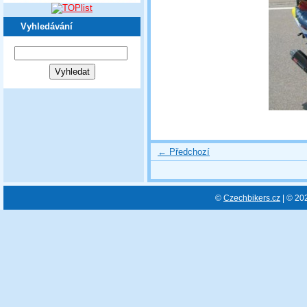
Vyhledávání
← Předchozí
©
Czechbikers.cz
| © 20