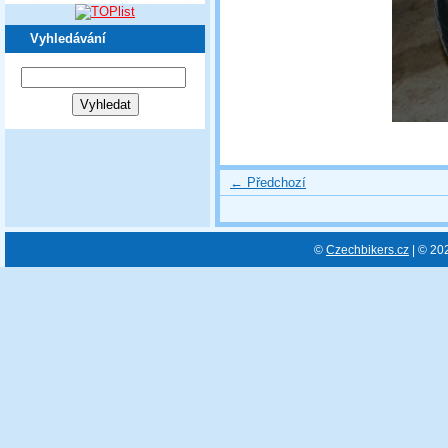
Vyhledávání
← Předchozí
©
Czechbikers.cz
| © 20