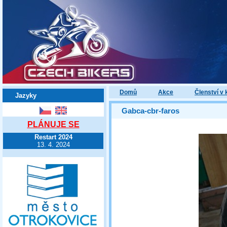
Domů
Akce
Členství v 
Jazyky
Gabca-cbr-faros
PLÁNUJE SE
Restart 2024
13. 4. 2024