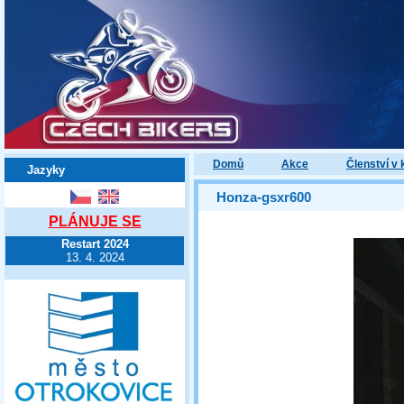
Domů
Akce
Členství v 
Jazyky
Honza-gsxr600
PLÁNUJE SE
Restart 2024
13. 4. 2024