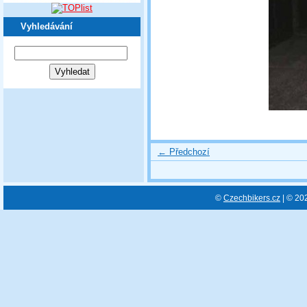
Vyhledávání
← Předchozí
©
Czechbikers.cz
| © 20