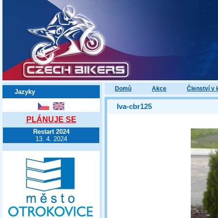
Domů
Akce
Členství v 
Jazyky
Iva-cbr125
PLÁNUJE SE
Restart 2024
13. 4. 2024