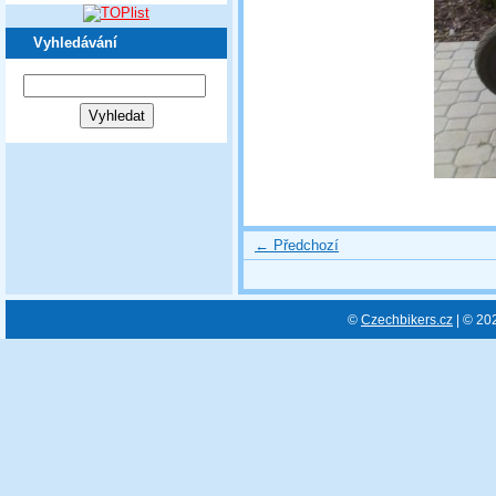
Vyhledávání
← Předchozí
©
Czechbikers.cz
| © 20