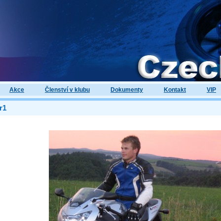
Akce
Členství v klubu
Dokumenty
Kontakt
VIP
r1