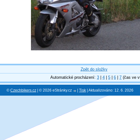
Zpět do složky
Automatické procházení:
3
|
4
|
5
|
6
|
7
(čas ve v
©
Czechbikers.cz
| © 2026 eStránky.cz
|
Tisk
|
Aktualizováno: 12. 6. 2026