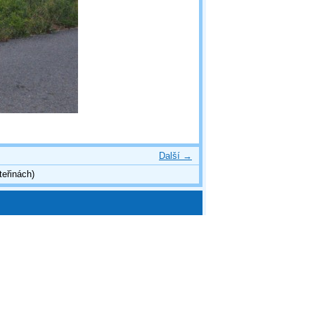
Další →
teřinách)