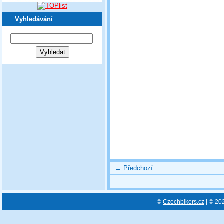
Vyhledávání
← Předchozí
©
Czechbikers.cz
| © 20