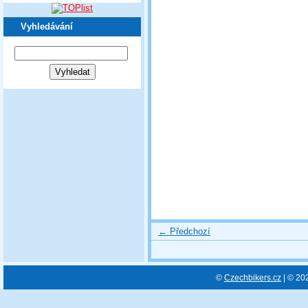
Vyhledávání
← Předchozí
©
Czechbikers.cz
| © 20