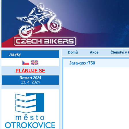
Domů
Akce
Členství v 
Jazyky
Jara-gsxr750
PLÁNUJE SE
Restart 2024
13. 4. 2024