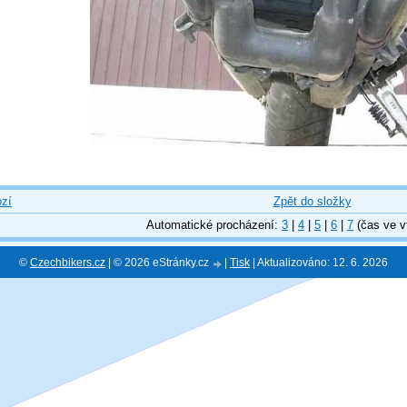
zí
Zpět do složky
Automatické procházení:
3
|
4
|
5
|
6
|
7
(čas ve v
©
Czechbikers.cz
| © 2026 eStránky.cz
|
Tisk
|
Aktualizováno: 12. 6. 2026