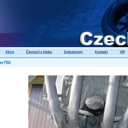
Akce
Členství v klubu
Dokumenty
Kontakt
VIP
xr750