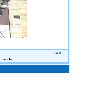
Další →
teřinách)