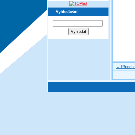
Vyhledávání
← Předcho