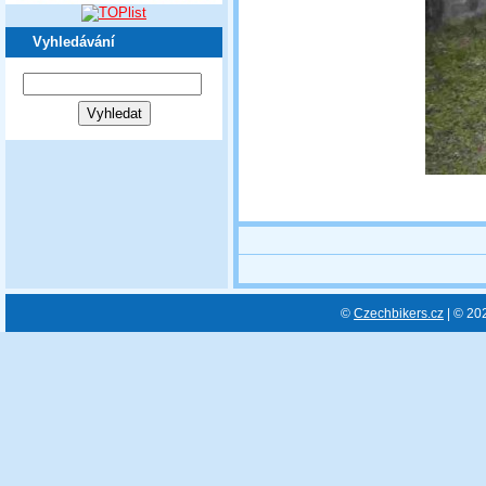
Vyhledávání
©
Czechbikers.cz
| © 20