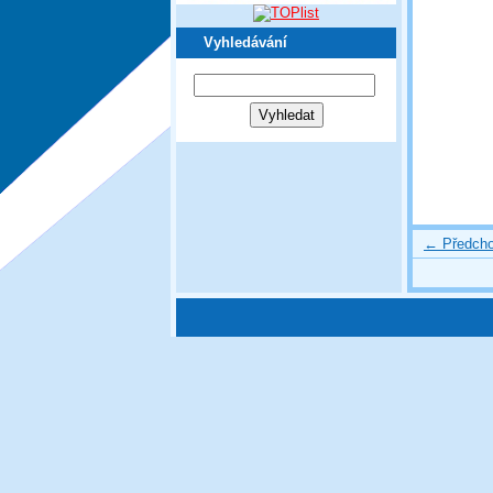
Vyhledávání
← Předcho