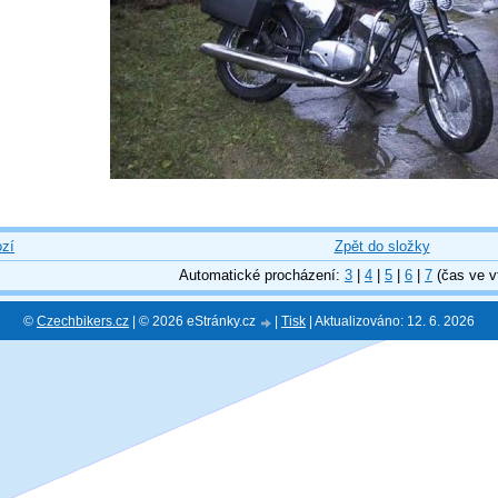
zí
Zpět do složky
Automatické procházení:
3
|
4
|
5
|
6
|
7
(čas ve v
©
Czechbikers.cz
| © 2026 eStránky.cz
|
Tisk
|
Aktualizováno: 12. 6. 2026