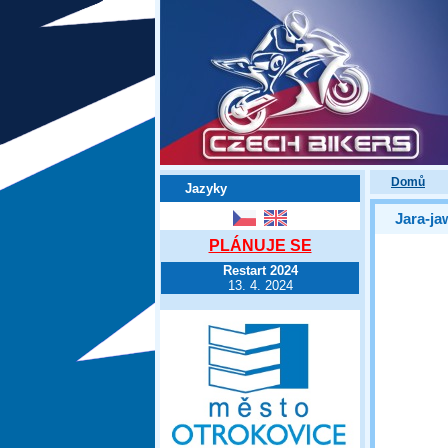
Domů
Jazyky
Jara-ja
PLÁNUJE SE
Restart 2024
13. 4. 2024