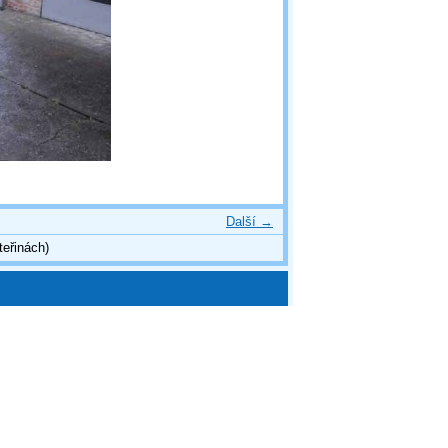
Další →
teřinách)