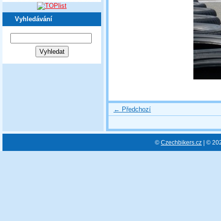
Vyhledávání
← Předchozí
©
Czechbikers.cz
| © 20