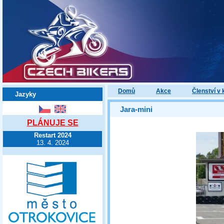
Domů
Akce
Členství v 
Jazyky
Jara-mini
PLÁNUJE SE
Restart 2024
13. 4. 2024