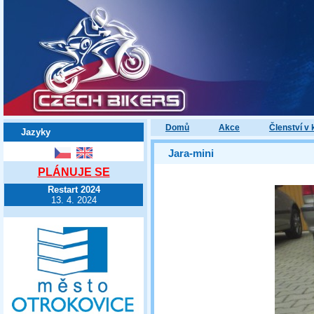
Domů
Akce
Členství v 
Jazyky
Jara-mini
PLÁNUJE SE
Restart 2024
13. 4. 2024