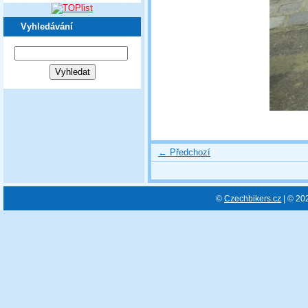
Vyhledávání
← Předchozí
©
Czechbikers.cz
| © 20