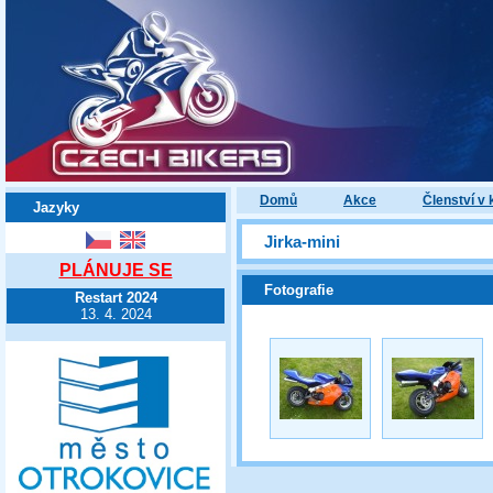
Domů
Akce
Členství v 
Jazyky
Jirka-mini
PLÁNUJE SE
Fotografie
Restart 2024
13. 4. 2024