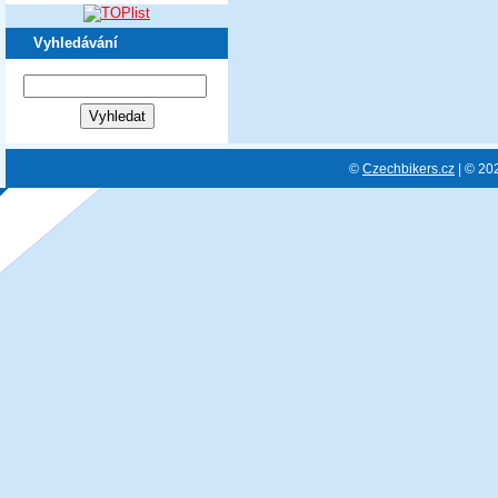
Vyhledávání
©
Czechbikers.cz
| © 20