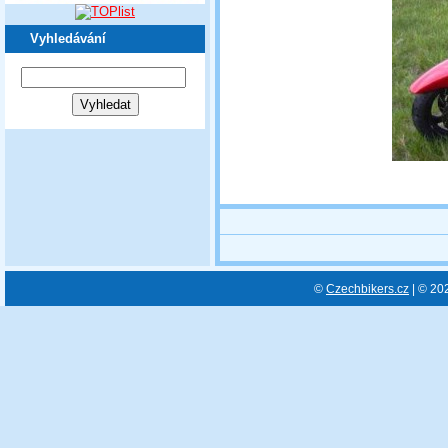
Vyhledávání
©
Czechbikers.cz
| © 20