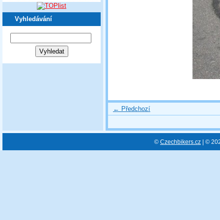
Vyhledávání
← Předchozí
©
Czechbikers.cz
| © 20