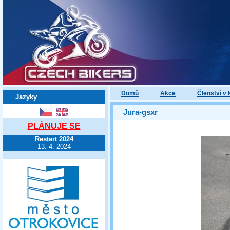
Domů
Akce
Členství v 
Jazyky
Jura-gsxr
PLÁNUJE SE
Restart 2024
13. 4. 2024