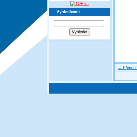
Vyhledávání
← Předcho