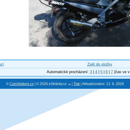
zí
Zpět do složky
Automatické procházení:
3
|
4
|
5
|
6
|
7
(čas ve v
©
Czechbikers.cz
| © 2026 eStránky.cz
|
Tisk
|
Aktualizováno: 12. 6. 2026