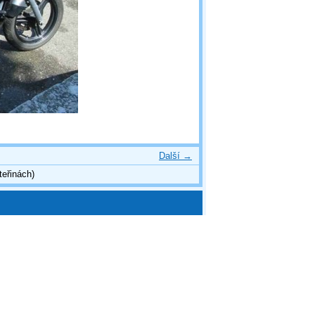
Další →
teřinách)