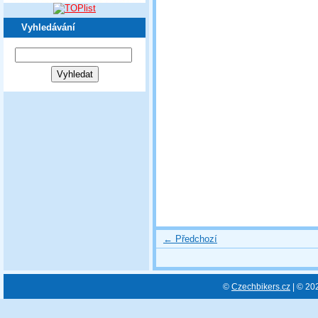
Vyhledávání
← Předchozí
©
Czechbikers.cz
| © 20