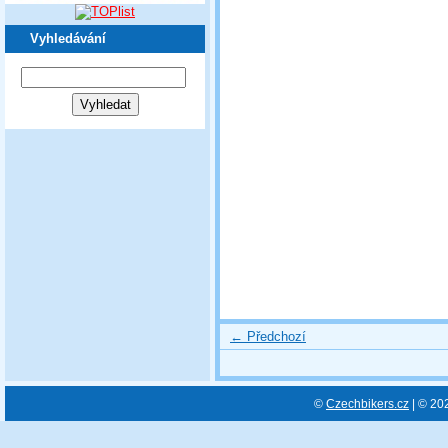
Vyhledávání
← Předchozí
©
Czechbikers.cz
| © 20