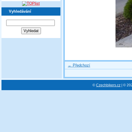
Vyhledávání
← Předchozí
©
Czechbikers.cz
| © 20