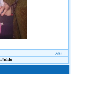
Další →
teřinách)