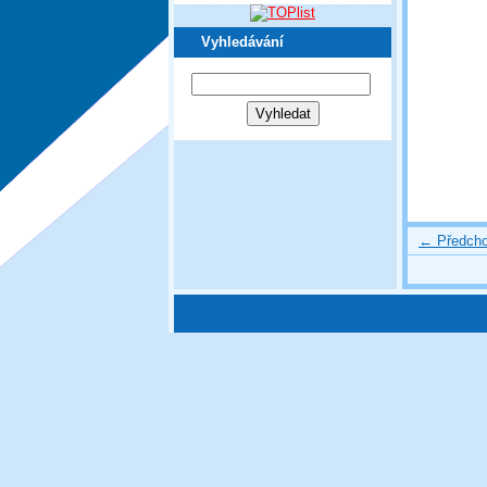
Vyhledávání
← Předcho