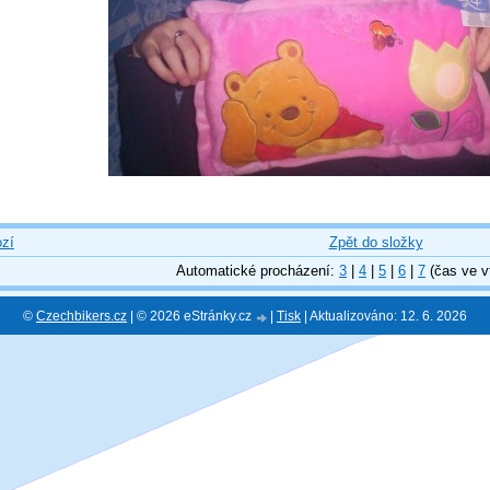
zí
Zpět do složky
Automatické procházení:
3
|
4
|
5
|
6
|
7
(čas ve v
©
Czechbikers.cz
| © 2026 eStránky.cz
|
Tisk
|
Aktualizováno: 12. 6. 2026