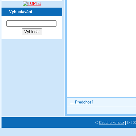
Vyhledávání
← Předchozí
©
Czechbikers.cz
| © 20