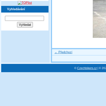
Vyhledávání
← Předchozí
©
Czechbikers.cz
| © 20