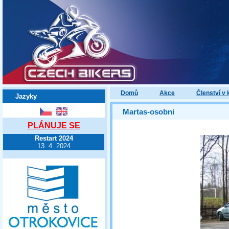
Domů
Akce
Členství v 
Jazyky
Martas-osobni
PLÁNUJE SE
Restart 2024
13. 4. 2024