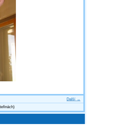
Další →
teřinách)