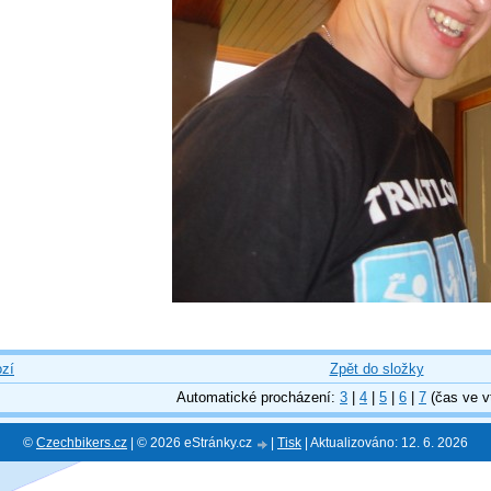
zí
Zpět do složky
Automatické procházení:
3
|
4
|
5
|
6
|
7
(čas ve v
©
Czechbikers.cz
| © 2026 eStránky.cz
|
Tisk
|
Aktualizováno: 12. 6. 2026