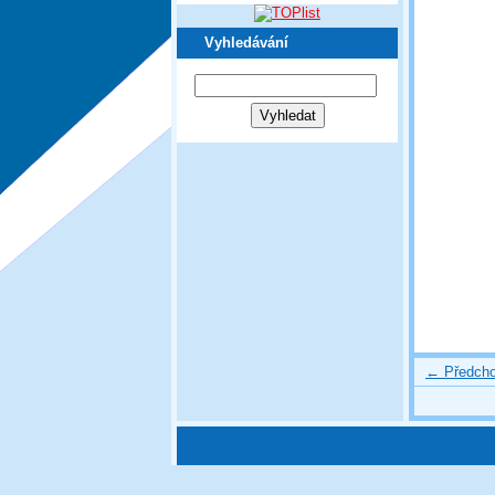
Vyhledávání
← Předcho