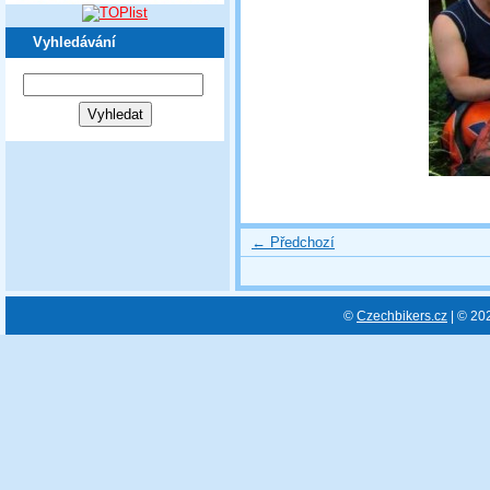
Vyhledávání
← Předchozí
©
Czechbikers.cz
| © 20