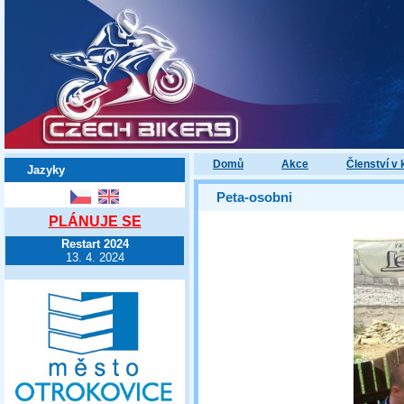
Domů
Akce
Členství v 
Jazyky
Peta-osobni
PLÁNUJE SE
Restart 2024
13. 4. 2024