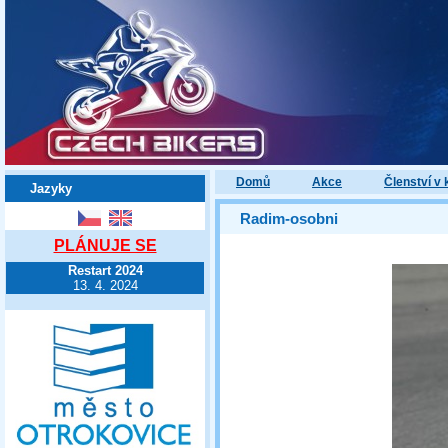
Domů
Akce
Členství v 
Jazyky
Radim-osobni
PLÁNUJE SE
Restart 2024
13. 4. 2024