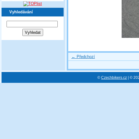
Vyhledávání
← Předchozí
©
Czechbikers.cz
| © 20