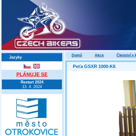
Domů
Akce
Členství v 
Jazyky
Peťa GSXR 1000-K6
PLÁNUJE SE
Restart 2024
13. 4. 2024