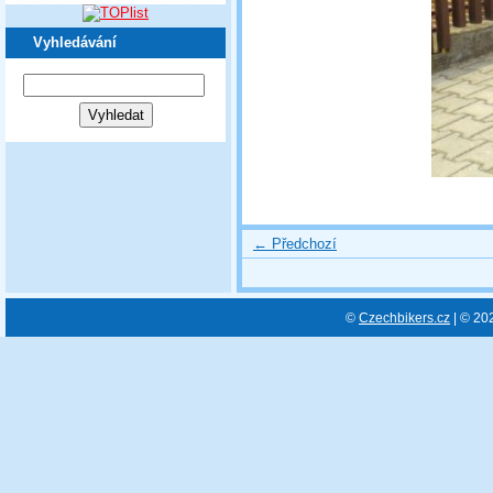
Vyhledávání
← Předchozí
©
Czechbikers.cz
| © 20