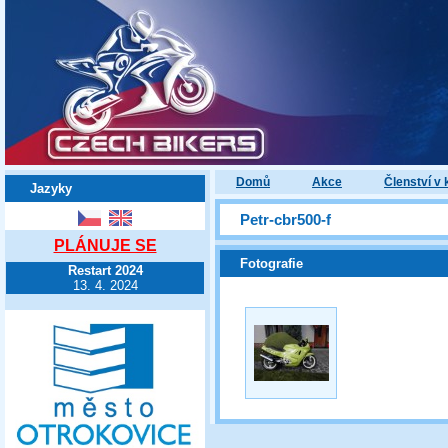
Domů
Akce
Členství v 
Jazyky
Petr-cbr500-f
PLÁNUJE SE
Fotografie
Restart 2024
13. 4. 2024