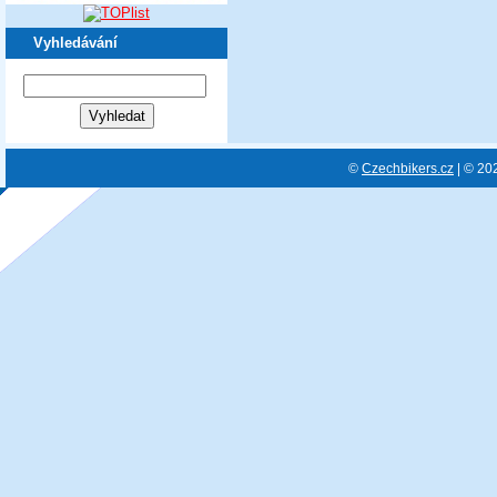
Vyhledávání
©
Czechbikers.cz
| © 20