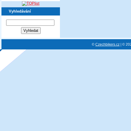
Vyhledávání
©
Czechbikers.cz
| © 20