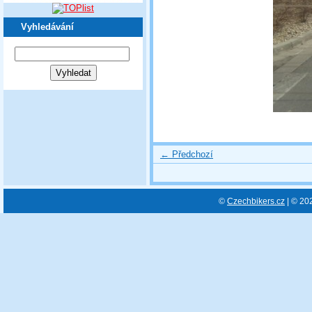
Vyhledávání
← Předchozí
©
Czechbikers.cz
| © 20