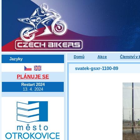
Domů
Akce
Členství v 
Jazyky
svatek-gsxr-1100-89
PLÁNUJE SE
Restart 2024
13. 4. 2024