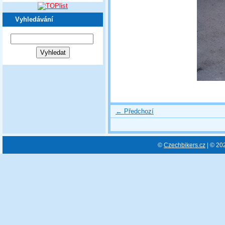
Vyhledávání
← Předchozí
©
Czechbikers.cz
| © 20