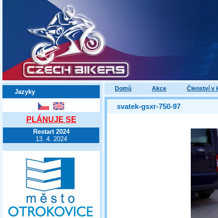
Domů
Akce
Členství v 
Jazyky
svatek-gsxr-750-97
PLÁNUJE SE
Restart 2024
13. 4. 2024