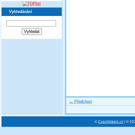
Vyhledávání
← Předchozí
©
Czechbikers.cz
| © 20