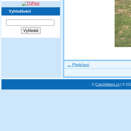
Vyhledávání
← Předchozí
©
Czechbikers.cz
| © 20