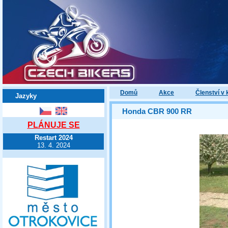
Domů
Akce
Členství v 
Jazyky
Honda CBR 900 RR
PLÁNUJE SE
Restart 2024
13. 4. 2024