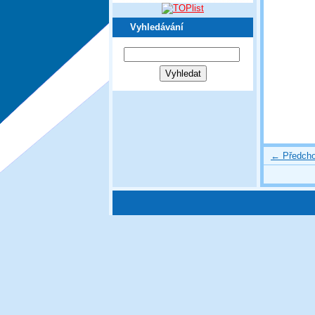
Vyhledávání
← Předcho