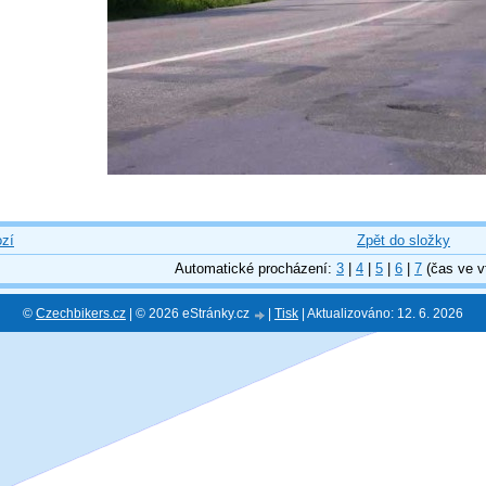
zí
Zpět do složky
Automatické procházení:
3
|
4
|
5
|
6
|
7
(čas ve v
©
Czechbikers.cz
| © 2026 eStránky.cz
|
Tisk
|
Aktualizováno: 12. 6. 2026