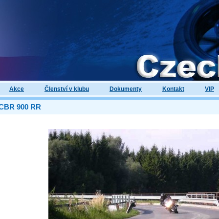
Akce
Členství v klubu
Dokumenty
Kontakt
VIP
CBR 900 RR