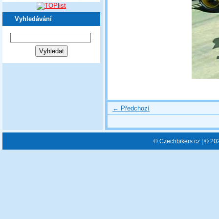
Vyhledávání
← Předchozí
©
Czechbikers.cz
| © 20