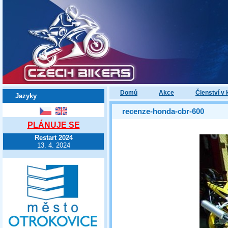
Domů
Akce
Členství v 
Jazyky
recenze-honda-cbr-600
PLÁNUJE SE
Restart 2024
13. 4. 2024