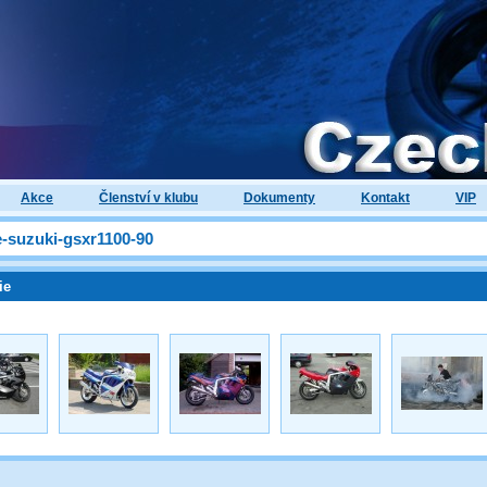
Akce
Členství v klubu
Dokumenty
Kontakt
VIP
-suzuki-gsxr1100-90
ie