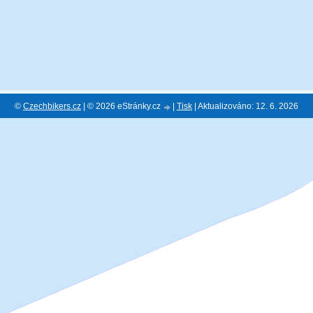
©
Czechbikers.cz
| © 2026 eStránky.cz
|
Tisk
|
Aktualizováno: 12. 6. 2026