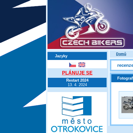
Domů
Jazyky
recenze
PLÁNUJE SE
Fotograf
Restart 2024
13. 4. 2024