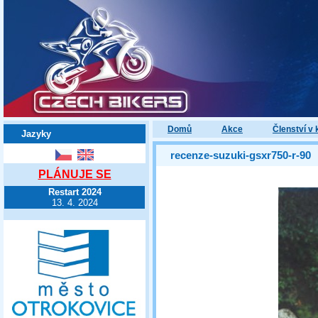
Domů
Akce
Členství v 
Jazyky
recenze-suzuki-gsxr750-r-90
PLÁNUJE SE
Restart 2024
13. 4. 2024