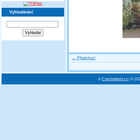
Vyhledávání
← Předchozí
©
Czechbikers.cz
| © 20