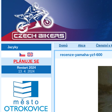
Domů
Akce
Členství v 
Jazyky
recenze-yamaha-yzf-600
PLÁNUJE SE
Restart 2024
13. 4. 2024