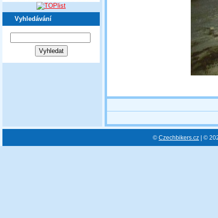
Vyhledávání
©
Czechbikers.cz
| © 20