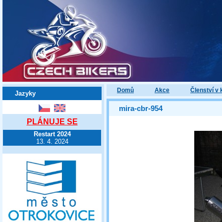
Domů
Akce
Členství v 
Jazyky
mira-cbr-954
PLÁNUJE SE
Restart 2024
13. 4. 2024