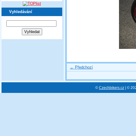
Vyhledávání
← Předchozí
©
Czechbikers.cz
| © 20