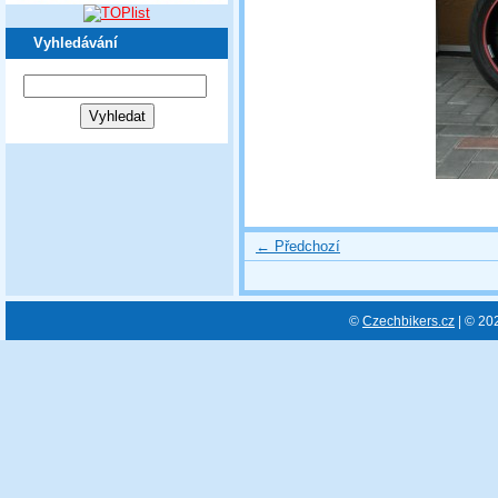
Vyhledávání
← Předchozí
©
Czechbikers.cz
| © 20