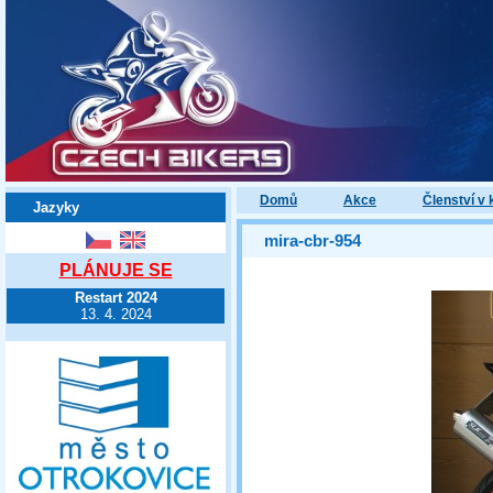
Domů
Akce
Členství v 
Jazyky
mira-cbr-954
PLÁNUJE SE
Restart 2024
13. 4. 2024